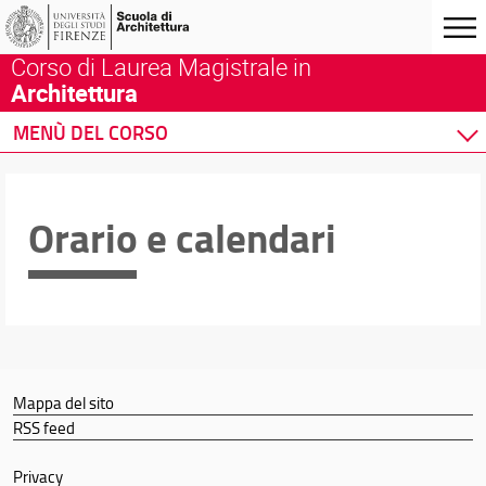
Corso di Laurea Magistrale in
Architettura
MENÙ DEL CORSO
Home
Corso di studio
Orario e calendari
Didattica
Docenti
Orario e calendari
Mappa del sito
RSS feed
Privacy