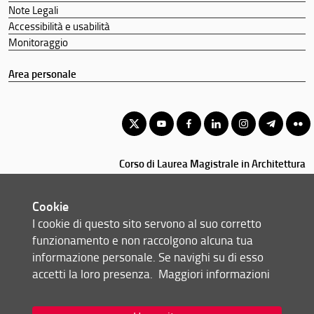
Note Legali
Accessibilità e usabilità
Monitoraggio
Area personale
Corso di Laurea Magistrale in Architettura
© Copyright 2012-2026 Università degli Studi di Firenze UNIFI
P.IVA/Cod.Fis 01279680480
Cookie
I cookie di questo sito servono al suo corretto
Via della Mattonaia, 14 - 50121 Firenze (FI)
funzionamento e non raccolgono alcuna tua
Tel: +39 055 2755410 (portineria di Santa Teresa, Firenze)
informazione personale. Se navighi su di esso
055 2755180/5181 (portineria di Santa Verdiana, Firenze)
accetti la loro presenza.
Maggiori informazioni
055 2757079 (portineria Design Campus, Calenzano)
0574 602500 (portineria PIN, Prato)