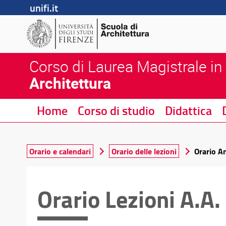
unifi.it
Corso di Laurea Magistrale in
Architettura
Home
Corso di studio
Didattica
Orario e calendari
Orario delle lezioni
Orario A
Orario Lezioni A.A